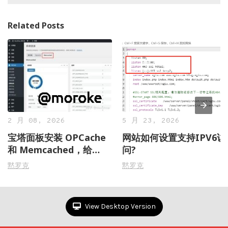
Related Posts
2 月 08, 2026
5 月 23, 2026
宝塔面板安装 OPCache
网站如何设置支持IPV6访
和 Memcached，给
问?
WordPress 加速！
黙罗克
黙罗克
View Desktop Version