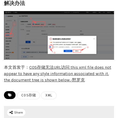
解决办法
本文首发于：
COS存储无法URL访问 this xml file does not
appear to have any style information associated with it.
the document tree is shown below.-黙罗克
COS存储
XML
Share