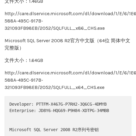
文件大小：1.46GB
http://care.dlservice.microsoft.com/dl/download/1/E/6/1E
588A-495C-917B-
321093FB98EB/2052/SQLFULL_x86_CHS.exe
Microsoft SQL Server 2008 R2官方中文版（64位 简体中文
完整版）
文件大小：1.64GB
http://care.dlservice.microsoft.com/dl/download/1/E/6/1E
588A-495C-917B-
321093FB98EB/2052/SQLFULL_x64_CHS.exe
Developer: PTTFM-X467G-P7RH2-3Q6CG-4DMYB

Enterprise: JD8Y6-HQG69-P9H84-XDTPG-34MBB

Microsoft SQL Server 2008 R2序列号密钥
