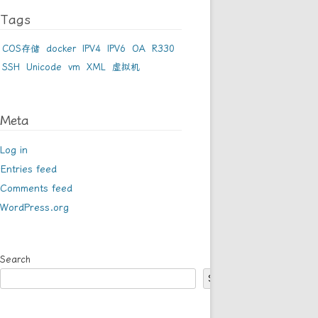
Tags
COS存储
docker
IPV4
IPV6
OA
R330
SSH
Unicode
vm
XML
虚拟机
Meta
Log in
Entries feed
Comments feed
WordPress.org
Search
Search