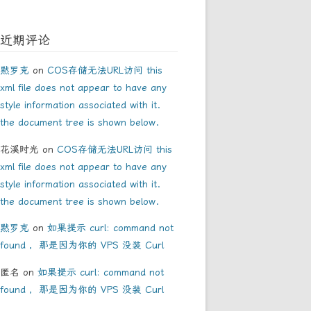
近期评论
黙罗克
on
COS存储无法URL访问 this
xml file does not appear to have any
style information associated with it.
the document tree is shown below.
花溪时光
on
COS存储无法URL访问 this
xml file does not appear to have any
style information associated with it.
the document tree is shown below.
黙罗克
on
如果提示 curl: command not
found ，那是因为你的 VPS 没装 Curl
匿名
on
如果提示 curl: command not
found ，那是因为你的 VPS 没装 Curl