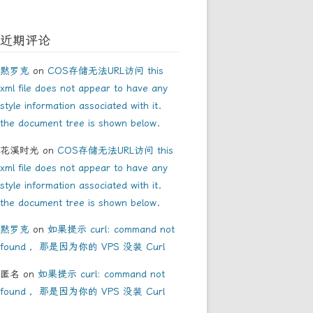
近期评论
黙罗克
on
COS存储无法URL访问 this
xml file does not appear to have any
style information associated with it.
the document tree is shown below.
花溪时光
on
COS存储无法URL访问 this
xml file does not appear to have any
style information associated with it.
the document tree is shown below.
黙罗克
on
如果提示 curl: command not
found ，那是因为你的 VPS 没装 Curl
匿名
on
如果提示 curl: command not
found ，那是因为你的 VPS 没装 Curl