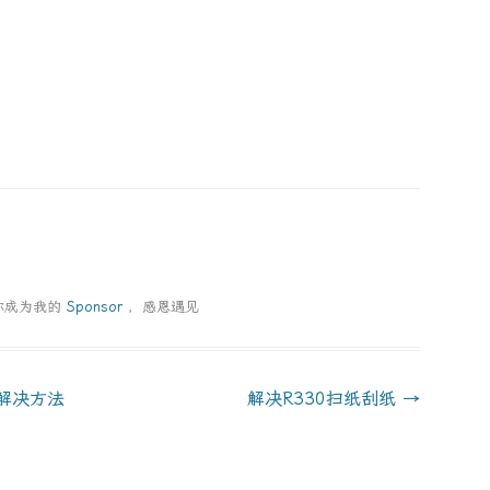
你成为我的
Sponsor
，感恩遇见
y的解决方法
解决R330扫纸刮纸
→