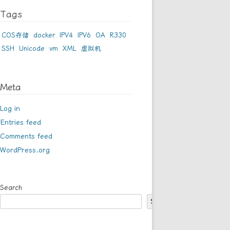
Tags
COS存储
docker
IPV4
IPV6
OA
R330
SSH
Unicode
vm
XML
虚拟机
Meta
Log in
Entries feed
Comments feed
WordPress.org
Search
Search